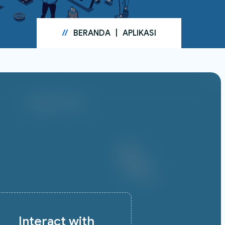
//
BERANDA
|
APLIKASI
Begeein Raw
Interact with