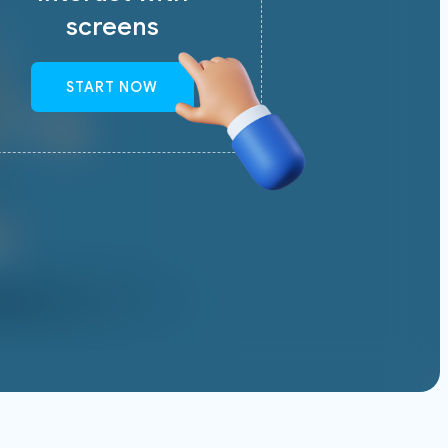
screens
START NOW