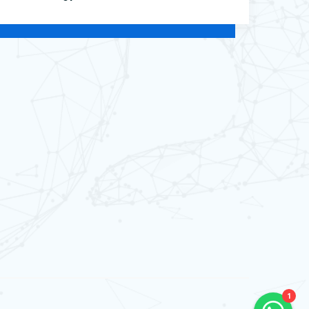
CS Razen
online
Selamat datang di PT Razen
Teknologi Indonesia
Ada yang bisa kami bantu?
1