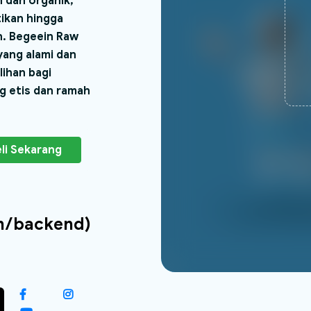
dan organik,
tikan hingga
. Begeein Raw
yang alami dan
lihan bagi
g etis dan ramah
li Sekarang
in/backend)