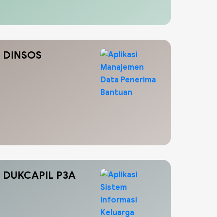
DINSOS
DUKCAPIL P3A