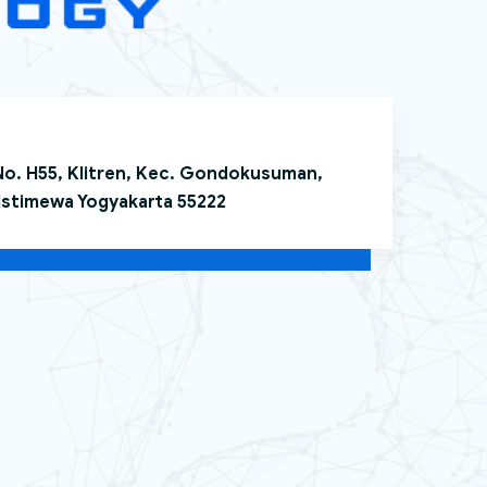
 No. H55, Klitren, Kec. Gondokusuman,
Istimewa Yogyakarta 55222
CS Razen
online