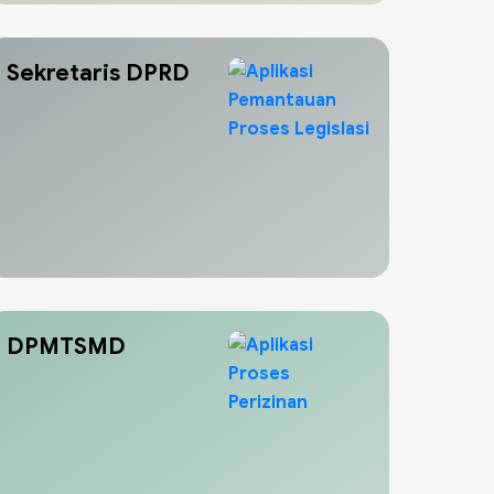
Sekretaris DPRD
DPMTSMD