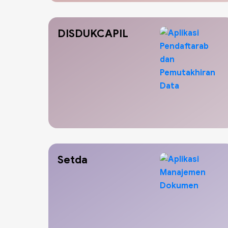
DISDUKCAPIL
Setda