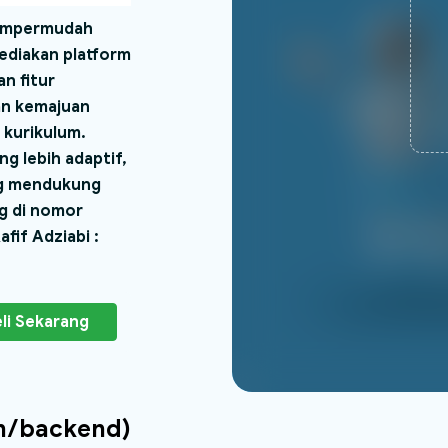
mempermudah
ediakan platform
n fitur
kan kemajuan
 kurikulum.
g lebih adaptif,
ang mendukung
ng di nomor
fif Adziabi :
li Sekarang
in/backend)